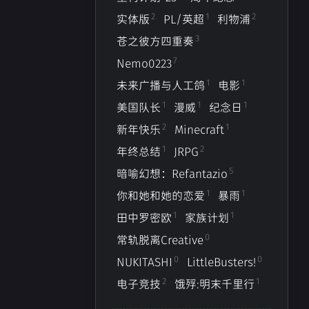
2
1
2
实体版
PL/英超
利物浦
1
1
1
0
哀鸿:城破十日记
Ever17
R.I.P.
动物园
3
苍之彼方四重奏
1
1
2
1
之彼方四重奏EXTRA2
工作
BLG
生死观
7
Nemo0223
1
1
未来广播与人工鸽
电影
1
2
3
7
/英超
利物浦
苍之彼方四重奏
Nemo0223
1
1
1
美国队长
漫威
纪念日
1
1
2
1
漫威
纪念日
新年快乐
Minecraft
2
1
新年快乐
Minecraft
5
1
1
1
1
2
你和她和她的恋爱
年终总结
暴雨
田中罗密欧
JRPG
5
暗喻幻想：Refantazio
0
0
2
1
I
LittleBusters!
电子竞技
饿殍:明末千里行
1
1
你和她和她的恋爱
暴雨
1
1
田中罗密欧
家族计划
0
常轨脱离Creative
0
0
NUKITASHI
LittleBusters!
三月 2026
二月 2026
2
1
电子竞技
饿殍:明末千里行
2
1
篇
篇