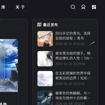
藏库
关于
登录
最近发布
回归天空的青鸟，选择
自我的旅程 | 青鸟
1
2026-05-14 21:52:03
超
1
被冰雪冻结的镜子，映
照出挣扎的人性 | SWA
N SONG
2026-04-24 22:29:46
RPG
2
在五彩斑斓的世界中探
索黑白的边界 | 虹彩都
市
2026-04-20 20:12:12
被辜负的林翩翩，与一
0
块名为扬州十日的幕布
| 哀鸿：城破十日记
2026-04-08 16:52:31
是圣