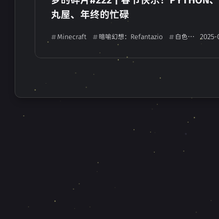
PowerBI
Ever17 -the out of infinity-
2
丸屋、年终的忙碌
白色相簿2
缘之空
想要传达给
0
0
2025-
Minecraft
暗喻幻想：Refantazio
白色相簿2IC
五彩斑斓的曙光
五彩斑斓的世界
0
0
9-nine-
CLANNAD
遥仰凰华
0
0
Muv Luv
樱之诗
SummerPoc
0
1
字体
相逢在明月映照的彼岸
2
0
生日记录
FRP
对象存储
1
1
1