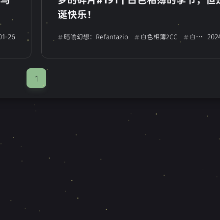
三色绘恋
大图书馆的牧羊人
甜蜜女
0
1
0
诞快乐！
你的爱恋
Rewrite
命运石之门
0
0
0
01-26
202
白色相簿2CC
暗喻幻想：Refantazio
白色相簿2CC
白色相簿2IC
女仆咖啡帕露菲
9-nine-天色天歌天籁音
0
0
樱色之云*绯色之恋
FORTUNE ARTERIAL
0
0
0
1
kets
女神异闻录5
设计
无衬线
0
0
3
2
视觉小说
冥契的牧神节
明日方舟
13
0
0
腾讯云
建站记录
日常小记
Ha
2
5
5