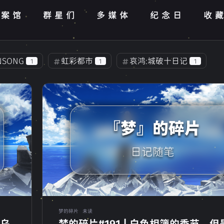
档案馆
群星们
多媒体
纪念日
收
NSONG
虹彩都市
哀鸿:城破十日记
1
1
1
游记
白色相簿2CC
苍之彼方四重奏EXTRA2
1
2
构计划-25
周年纪念
实体版
PL/英
2
1
2
『梦』的碎片
0223
未来广播与人工鸽
电影
7
1
1
新年快乐
Minecraft
年终总结
J
2
1
1
日记随笔
爱
暴雨
田中罗密欧
家族计划
1
1
1
1
LittleBusters!
电子竞技
饿殍:明末千里行
0
2
1
ZeroCounter的柜办
luo
秽翼的尤斯蒂娅
3
3
梦的碎片
未读
、乌
梦的碎片#191 | 白色相簿的季节，但