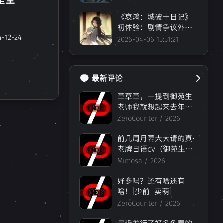
友2
0
《哀鸿：城破十日记》
初体验：剧情争议外的
4-12-24
其他问题
2026-04-06 15:51:21
最新评论
草草草，一提到御苑生
老师我就想起来去年
（还是前年？）月社妃
ZeroCounter /
2026
lo
0
的ASMR[纸魔_叹气]买
了之后发现，人要服老
前几周月幕大大请的真·
呀.jpg已经完全夹不出当
老牌日语cv（御苑生メ
年的空灵冰感的声线了
イ）做的《想成为Galg
Mimosa /
2026
[纸魔_叹气]
ame领域大神》，还附
赠ASMR；过两个月土
好多吗？还有啥还有
豆花的永恒与星辰与日
啥！[少前_卖萌]
常也挺看好的（）
ZeroCounter /
2026
最近发行了好多免费的