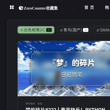
首页
ZeroCounter收藏集
分类
收藏集
白色相簿2IC
青鸟(国产)
SWA
2
1
轨迹
关于
Ever17
R.I.P.
动物园
1
1
0
相册
音乐
工作
BLG
生死观
重
1
2
1
『梦』的碎片
利物浦
苍之彼方四重奏
Nemo
2
3
美国队长
漫威
纪念日
1
1
1
日记随笔
暗喻幻想：Refantazio
你和她和她的恋
5
常轨脱离Creative
NUKITASHI
0
0
在路上
FineBI
樱之刻
1
1
1
梦的碎片
未读
梦的碎片#222 | 春节快乐！PYTHON