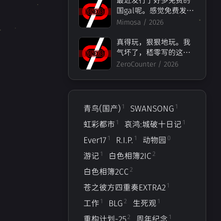
国gal呢。感觉免费发行
的作品几乎撑起了整个
Mimosa /
2026
国gal业界的探索之
路……
真得玩，狠狠地玩。我
气坏了，嵇零写的这个
剧本不像他自己说的那
ZeroCounter /
2026
个“热爱galgame，想
写自己名作”的作者能
写出来的，像一个文青
病犯了、炒热度的恶心
1
1
青鸟(国产)
SWANSONG
的商人搞出来的东西。
1
1
虹彩都市
哀鸿:城破十日记
[满穗_杀!]而且满穗结局
写的也是一坨，虽然是
1
1
0
Ever17
R.I.P.
动物园
HE，但是整个情感发展
1
2
游记
白色相簿2IC
莫名其妙，感觉就是为
了写结局写了一个结
2
白色相簿2CC
局。
1
苍之彼方四重奏EXTRA2
1
2
1
工作
BLG
生死观
2
1
重构计划-25
周年纪念