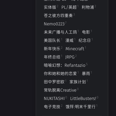
2
1
2
实体版
PL/英超
利物浦
1
1
1
0
哀鸿:城破十日记
Ever17
R.I.P.
动物园
3
苍之彼方四重奏
1
1
2
1
之彼方四重奏EXTRA2
工作
BLG
生死观
7
Nemo0223
1
1
未来广播与人工鸽
电影
1
2
3
7
/英超
利物浦
苍之彼方四重奏
Nemo0223
1
1
1
美国队长
漫威
纪念日
1
1
2
1
漫威
纪念日
新年快乐
Minecraft
2
1
新年快乐
Minecraft
5
1
1
1
1
2
你和她和她的恋爱
年终总结
暴雨
田中罗密欧
JRPG
5
暗喻幻想：Refantazio
0
0
2
1
I
LittleBusters!
电子竞技
饿殍:明末千里行
1
1
你和她和她的恋爱
暴雨
1
1
田中罗密欧
家族计划
0
常轨脱离Creative
0
0
NUKITASHI
LittleBusters!
三月 2026
二月 2026
2
1
电子竞技
饿殍:明末千里行
2
1
篇
篇