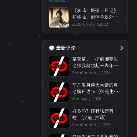
《哀鸿：城破十日记》
初体验：剧情争议外的
其他问题
2026-04-06 15:51:21
AD
0
最新评论
草草草，一提到御苑生
老师我就想起来去年
（还是前年？）月社妃
ZeroCounter /
2026
的ASMR[纸魔_叹气]买
了之后发现，人要服老
前几周月幕大大请的真·
呀.jpg已经完全夹不出当
老牌日语cv（御苑生メ
年的空灵冰感的声线了
イ）做的《想成为Galg
Mimosa /
2026
[纸魔_叹气]
ame领域大神》，还附
赠ASMR；过两个月土
好多吗？还有啥还有
豆花的永恒与星辰与日
啥！[少前_卖萌]
常也挺看好的（）
ZeroCounter /
2026
最近发行了好多免费的