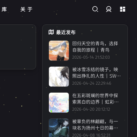
藏库
关于
登录
最近发布
回归天空的青鸟，选择
自我的旅程 | 青鸟
2026-05-14 21:52:03
1
被冰雪冻结的镜子，映
照出挣扎的人性 | SWA
N SONG
2026-04-24 22:29:46
在五彩斑斓的世界中探
索黑白的边界 | 虹彩都
市
2026-04-20 20:12:12
被辜负的林翩翩，与一
1
块名为扬州十日的幕布
| 哀鸿：城破十日记
2026-04-08 16:52:31