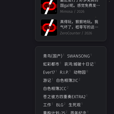
国gal呢。感觉免费发行
的作品几乎撑起了整个
Mimosa /
2026
国gal业界的探索之
路……
真得玩，狠狠地玩。我
气坏了，嵇零写的这个
剧本不像他自己说的那
ZeroCounter /
2026
个“热爱galgame，想
写自己名作”的作者能
写出来的，像一个文青
病犯了、炒热度的恶心
1
1
青鸟(国产)
SWANSONG
的商人搞出来的东西。
1
1
虹彩都市
哀鸿:城破十日记
[满穗_杀!]而且满穗结局
写的也是一坨，虽然是
1
1
0
Ever17
R.I.P.
动物园
HE，但是整个情感发展
1
2
游记
白色相簿2IC
莫名其妙，感觉就是为
了写结局写了一个结
2
白色相簿2CC
局。
1
苍之彼方四重奏EXTRA2
1
2
1
工作
BLG
生死观
2
1
重构计划-25
周年纪念