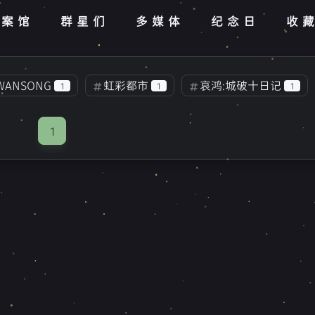
档案馆
群星们
多媒体
纪念日
收
WANSONG
虹彩都市
哀鸿:城破十日记
1
1
1
游记
白色相簿2IC
白色相簿2CC
1
2
2
1
BLG
生死观
重构计划-25
周年纪念
2
1
2
苍之彼方四重奏
Nemo0223
3
7
队长
漫威
纪念日
新年快乐
1
1
1
2
暗喻幻想：Refantazio
你和她和她的恋爱
5
1
常轨脱离Creative
NUKITASHI
0
0
:明末千里行
在路上
FineBI
樱之刻
1
1
1