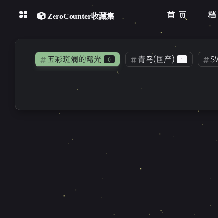
首页
ZeroCounter收藏集
分类
收藏集
五彩斑斓的曙光
青鸟(国产)
S
0
1
轨迹
关于
Ever17
R.I.P.
动物园
1
1
0
相册
音乐
苍之彼方四重奏EXTRA2
工作
1
1
实体版
PL/英超
利物浦
2
1
2
未来广播与人工鸽
电影
美国
1
1
Minecraft
年终总结
JRPG
1
1
2
暴雨
田中罗密欧
家族计划
1
1
1
LittleBusters!
电子竞技
饿殍
0
2