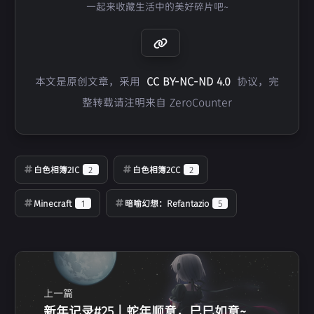
一起来收藏生活中的美好碎片吧~
本文是原创文章，采用
CC BY-NC-ND 4.0
协议，完
整转载请注明来自 ZeroCounter
白色相簿2IC
2
白色相簿2CC
2
Minecraft
1
暗喻幻想：Refantazio
5
上一篇
新年记录#25 | 蛇年顺意，巳巳如意~