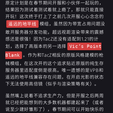
原定计划是在春节期间开服和小伙伴一起玩的，
结果因为测试着测试着就上瘾了，那就只能直接
开玩！这次终于打上了之前几次开服心心念念的
模组，虽然因为带宽占用问题没
遥远的地平线
敢开服务器分发功能，超远视距渲染带来的震撼
感还是很强！因为TacZ还没有适配到1.21的计
划，选择了高版本的另一选择
Vic’s Point
。作为和TacZ相反的原版风格建模的枪
Blank
械模组，在这次开的这个追求贴近原版的纯生存
服务器里适配度倒是很高。唯一遗憾的是VPB和
遥远的地平线兼容存在问题，在开启光影的状态
下无法使用高倍镜（似乎与渲染策略有关）。
虽然嘴上说着不追求生产力，但是开服之后两周
就已经把能想到的大多数机器都建起来了（或者
说至少建好雏形了），春节期间可以开始快乐的