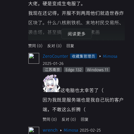
大佬，硬是变成生电服了。
我现在还记得，开服不到两周他们就造世吞炸
区块了。什么八核刷铁机、末地村民交易所、
袭击塔，甚至搞了俩超大的像素画
阅读更多
（可惜我啥也不会，只能照着投影模组给各种
赞同 (0)
反对 (0)
回复
机器添砖加瓦）
ZeroCounter
收藏集管理员
Mimosa
最后，好像炸了个十几乘十几区块的超大空置
2025-01-26
域，造了个全物品分类机，这个服务器也算圆
江苏南京
Edge 132
Windows 11
满了（因为有了各种机器什么都不缺了，也渐
渐没意思了）。再加上我也没空了，于是坚持
这电脑也太幸苦了（
了四五个月的服务器谢幕了。
因为我既是服务端也是我自己玩的客户
现在，每当我翻到硬盘里将近20gb大小的服
端，不敢这么折腾（
务器存档，还是很惊叹于那时的大佬们。
赞同 (0)
反对 (0)
回复
（还有辛苦那台电脑了(不是)）
wrench
Mimosa
2025-02-25