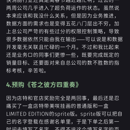
两周公司几乎进入了超负荷运作的状态。虽然说
本来应该和我没什么关系，但是因为业务推进，
数据方面的需求也是变得五花八门层出不穷，加
上总公司严苛的有些过分的权限控制策略，导致
很多数据依然只能由我在输出——可以说是和数据
开发毫无关联且忙碌的一个月。不过和我比起来
还是业务口的同事们更惨一些，既要完成既定的
销量目标、还要面对来自总公司的数不胜数的指
标考核，辛苦啦。
4.预购《苍之彼方四重奏》
因为店特和官店奖励完全是两回事，最后还是忍
痛买了一盒店特带美咲挂画的普通版和一盒
LIMITED EDITION的sprite版。sprite版可以把自
己的名字登载在感谢名单里，于是下单之后第一
时间去填写了名字。不得不说这个填写名字的页