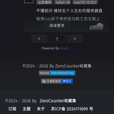
山东潍坊
Safari 18
macOS 10.15.7
不懂就问 维持五个人左右的服务器直
接用nas拆下来的低功耗工包主板上
阅读更多
200w小型电源 能跑得起来吗
赞同 (0)
反对 (0)
回复
Powered By
Artalk
ZeroCounter
收藏集管理员
wrench
2025-02-27
©2024 - 2026 By ZeroCounter收藏集
江苏南京
Edge 133
Windows 11
这还要取决于你的MC版本、加载器和
mod数量吧。
如果是纯原版低版本我感觉应该没问
题？
©2024 - 2026 By
ZeroCounter收藏集
赞同 (0)
反对 (0)
回复
订阅
主题
关于
苏ICP备 2024111699 号