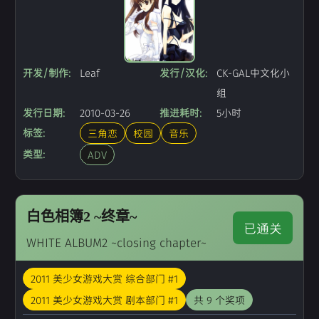
开发/制作:
Leaf
发行/汉化:
CK-GAL中文化小
组
发行日期:
2010-03-26
推进耗时:
5小时
标签:
三角恋
校园
音乐
类型:
ADV
白色相簿2 ~终章~
已通关
WHITE ALBUM2 ~closing chapter~
2011 美少女游戏大赏 综合部门 #1
2011 美少女游戏大赏 剧本部门 #1
共 9 个奖项