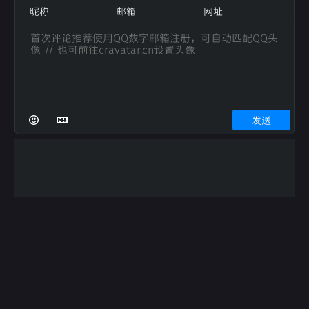
发送
Powered By
Artalk