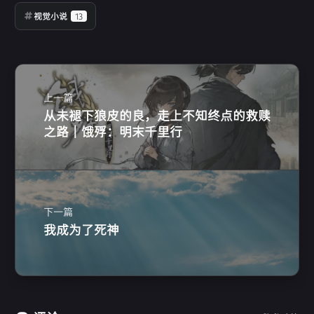
视觉小说
13
上一篇
从未褪下狼皮的良，走上不知终点的救赎
之路 | 饿殍：明末千里行
下一篇
我成为了死神