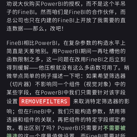
劝说大伙购买PowerBI的授权，而不是这个半吊
子的FineBI。然而咱们是FineBI的合作伙伴，而
总公司也只在内建的FineBI上开放了我需要的直
连数据——那么，改吧！
FineBI相比PowerBI，在复杂参数的构造水平上
简直是天差地别。用PowerBI期间一再吐槽他的
函数限制之多，这一问题在改用FineBI之后立刻
得到缓解——他压根就没有这么多函数可用了。稍
微举点简单的例子描述一下吧：如果希望筛选器
（切片器）不影响同一个组件（视觉对象）中的
某些字段，在PowerBI中我们只需要针对该字段
设置
来取消特定筛选器的影
REMOVEFILTERS
响；但在FineBI中，我们只能构造参数，禁用筛
选器和组件的关联，再把组件的特定字段绑定参
数。看出区别了吗？PowerBI只需要对
不需要被
筛选
的这一个度量值做设置，而FineBI需要对所